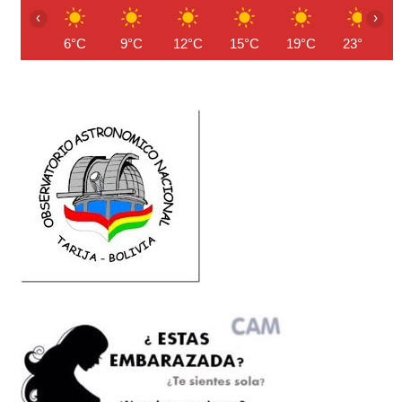
‹
›
6°C
9°C
12°C
15°C
19°C
23°C