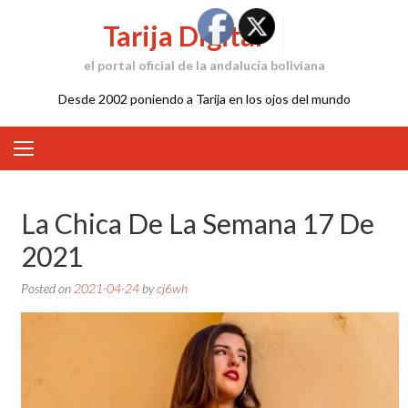
Skip
Tarija Digital
to
content
el portal oficial de la andalucía boliviana
Desde 2002 poniendo a Tarija en los ojos del mundo
La Chica De La Semana 17 De
2021
Posted on
2021-04-24
by
cj6wh