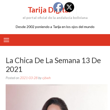
Skip
Tarija Digital
to
content
el portal oficial de la andalucía boliviana
Desde 2002 poniendo a Tarija en los ojos del mundo
La Chica De La Semana 13 De
2021
Posted on
2021-03-28
by
cj6wh