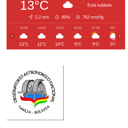
13°C
Está nublado
2.2 m/s
80%
762
mmHg
03:00
04:00
05:00
06:00
07:00
08:00
‹
›
13°C
12°C
10°C
9°C
9°C
9°C