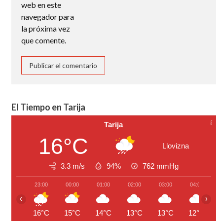
web en este
navegador para
la próxima vez
que comente.
El Tiempo en Tarija
Tarija
16°C
Llovizna
3.3 m/s
94%
762
mmHg
23:00
00:00
01:00
02:00
03:00
04:00
‹
›
16°C
15°C
14°C
13°C
13°C
12°C