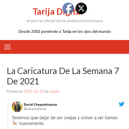
Skip
Tarija Digital
to
content
el portal oficial de la andalucía boliviana
Desde 2002 poniendo a Tarija en los ojos del mundo
La Caricatura De La Semana 7
De 2021
Posted on
2021-02-14
by
cj6wh