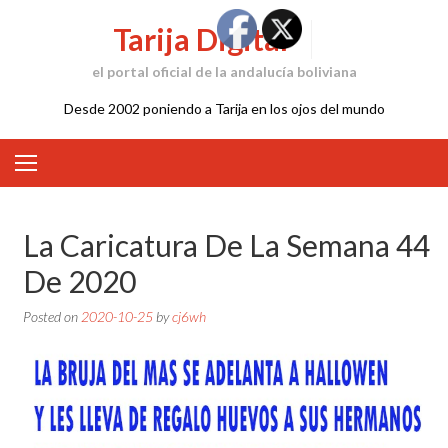
Skip
Tarija Digital
to
content
el portal oficial de la andalucía boliviana
Desde 2002 poniendo a Tarija en los ojos del mundo
La Caricatura De La Semana 44
De 2020
Posted on
2020-10-25
by
cj6wh