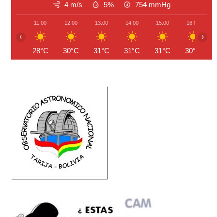
4 m/s
5%
754
mmHg
11:00
12:00
13:00
14:00
15:00
16:00
‹
›
28°C
30°C
31°C
31°C
31°C
30°C