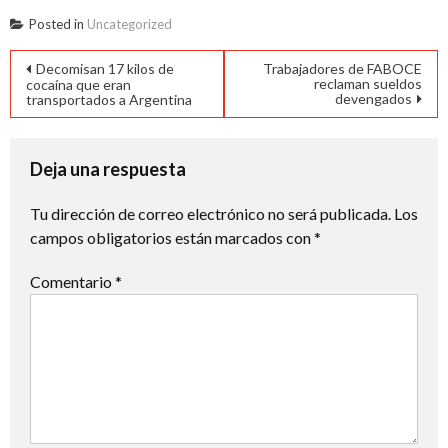
Posted in
Uncategorized
Navegación
Decomisan 17 kilos de
Trabajadores de FABOCE
reclaman sueldos
cocaína que eran
de
devengados
transportados a Argentina
entradas
Deja una respuesta
Tu dirección de correo electrónico no será publicada.
Los
campos obligatorios están marcados con
*
Comentario
*