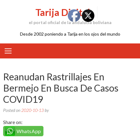
Skip
Tarija Digital
to
content
el portal oficial de la andalucía boliviana
Desde 2002 poniendo a Tarija en los ojos del mundo
Reanudan Rastrillajes En
Bermejo En Busca De Casos
COVID19
Posted on
2020-10-13
by
Share on:
WhatsApp