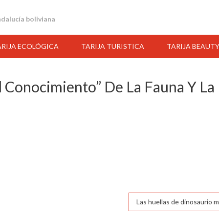
andalucía boliviana
ARIJA ECOLÓGICA
TARIJA TURISTICA
TARIJA BEAUT
 Conocimiento” De La Fauna Y La 
Las huellas de dinosaurio m