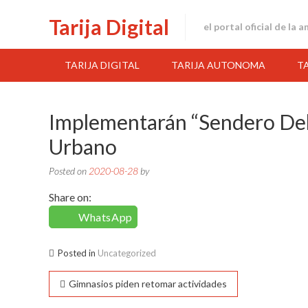
Skip
Tarija Digital
to
el portal oficial de la 
content
TARIJA DIGITAL
TARIJA AUTONOMA
T
Implementarán “sendero Del
Urbano
Posted on
2020-08-28
by
Share on:
WhatsApp
Posted in
Uncategorized
Navegación
Gimnasios piden retomar actividades