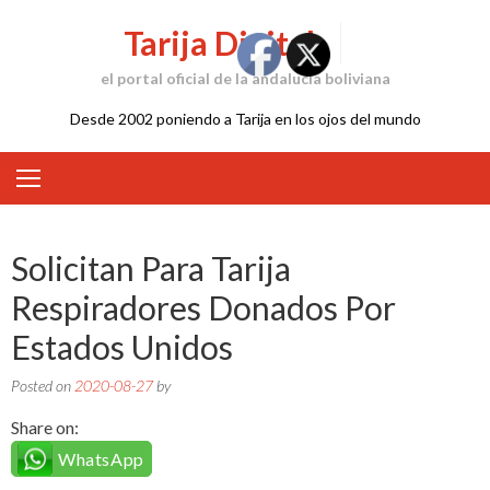
Skip
Tarija Digital
to
content
el portal oficial de la andalucía boliviana
Desde 2002 poniendo a Tarija en los ojos del mundo
Solicitan Para Tarija
Respiradores Donados Por
Estados Unidos
Posted on
2020-08-27
by
Share on:
WhatsApp