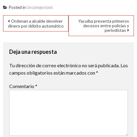
Posted in
Uncategorized
Navegación
Ordenan a alcalde devolver
Yacuiba presenta primeros
decesos entre policías y
dinero por débito automático
de
periodistas
entradas
Deja una respuesta
Tu dirección de correo electrónico no será publicada.
Los
campos obligatorios están marcados con
*
Comentario
*