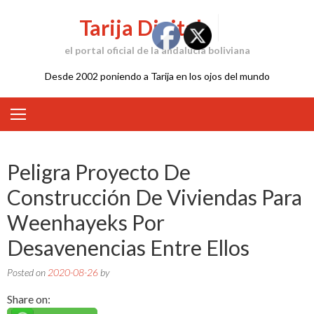
Skip
Tarija Digital
to
content
el portal oficial de la andalucía boliviana
Desde 2002 poniendo a Tarija en los ojos del mundo
Peligra Proyecto De
Construcción De Viviendas Para
Weenhayeks Por
Desavenencias Entre Ellos
Posted on
2020-08-26
by
Share on: