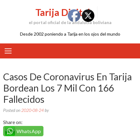
Skip
Tarija Digital
to
content
el portal oficial de la andalucía boliviana
Desde 2002 poniendo a Tarija en los ojos del mundo
Casos De Coronavirus En Tarija
Bordean Los 7 Mil Con 166
Fallecidos
Posted on
2020-08-24
by
Share on:
WhatsApp