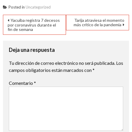
Posted in
Uncategorized
Navegación
Yacuiba registra 7 decesos
Tarija atraviesa el momento
más crítico de la pandemia
por coronavirus durante el
de
fin de semana
entradas
Deja una respuesta
Tu dirección de correo electrónico no será publicada.
Los
campos obligatorios están marcados con
*
Comentario
*