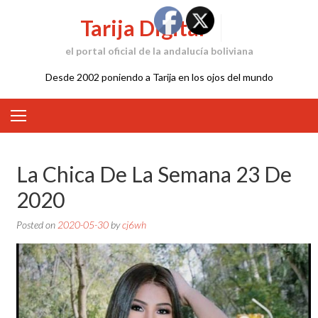
Skip
Tarija Digital
to
content
el portal oficial de la andalucía boliviana
Desde 2002 poniendo a Tarija en los ojos del mundo
La Chica De La Semana 23 De
2020
Posted on
2020-05-30
by
cj6wh