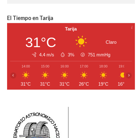
El Tiempo en Tarija
Tarija
31°C
Claro
4.4 m/s
3%
751
mmHg
14:00
15:00
16:00
17:00
18:00
19:00
‹
›
31°C
31°C
31°C
26°C
19°C
16°C