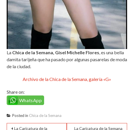
La
Chica de la Semana, Gisel Michelle Flores
, es una bella
damita tarijeña que ha pasado por algunas pasarelas de moda
de la ciudad.
Archivo de la Chica de la Semana, galería «G»
Share on:
WhatsApp
Posted in
Chica de la Semana
Navegación
La Caricatura de la
La Caricatura de la Semana