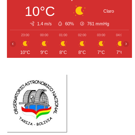
10°C
Claro
1.4 m/s
60%
761
mmHg
23:00
00:00
01:00
02:00
03:00
04:00
‹
›
10°C
9°C
8°C
8°C
7°C
7°C