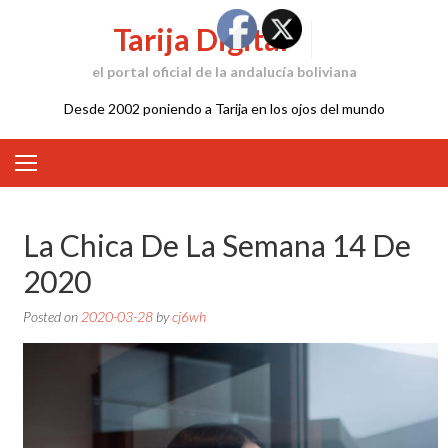
Skip
Tarija Digital
to
content
el portal oficial de la andalucía boliviana
Desde 2002 poniendo a Tarija en los ojos del mundo
La Chica De La Semana 14 De
2020
Posted on
2020-03-28
by
cj6wh