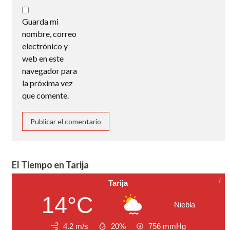
Guarda mi
nombre, correo
electrónico y
web en este
navegador para
la próxima vez
que comente.
El Tiempo en Tarija
Tarija
14°C
Niebla
4.2 m/s
20%
756
mmHg