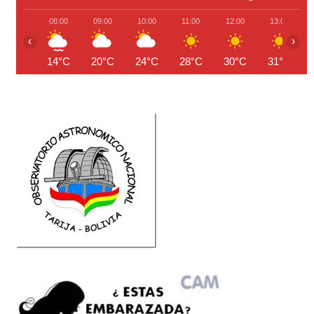
08:00
09:00
10:00
11:00
12:00
13:00
‹
›
14°C
20°C
24°C
28°C
30°C
31°C