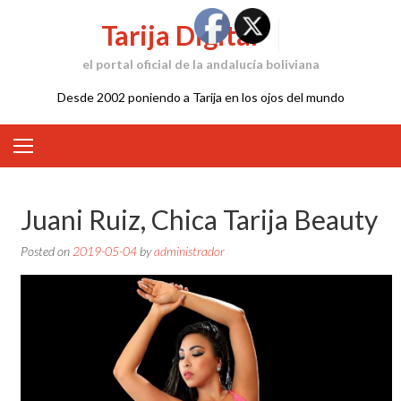
Skip
Tarija Digital
to
content
el portal oficial de la andalucía boliviana
Desde 2002 poniendo a Tarija en los ojos del mundo
Juani Ruiz, Chica Tarija Beauty
Posted on
2019-05-04
by
administrador