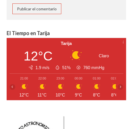
El Tiempo en Tarija
Tarija
12°C
Claro
1.9 m/s
51%
760
mmHg
21:00
22:00
23:00
00:00
01:00
02:00
‹
›
12°C
11°C
10°C
9°C
8°C
8°C