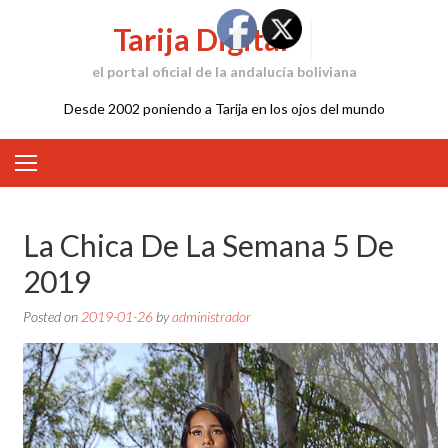
Skip
Tarija Digital
to
content
el portal oficial de la andalucía boliviana
Desde 2002 poniendo a Tarija en los ojos del mundo
La Chica De La Semana 5 De
2019
Posted on
2019-01-26
by
administrador