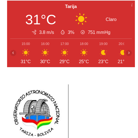
Tarija
31°C
Claro
3.8 m/s
3%
751
mmHg
15:00
16:00
17:00
18:00
19:00
20:00
‹
›
31°C
30°C
29°C
25°C
23°C
21°C