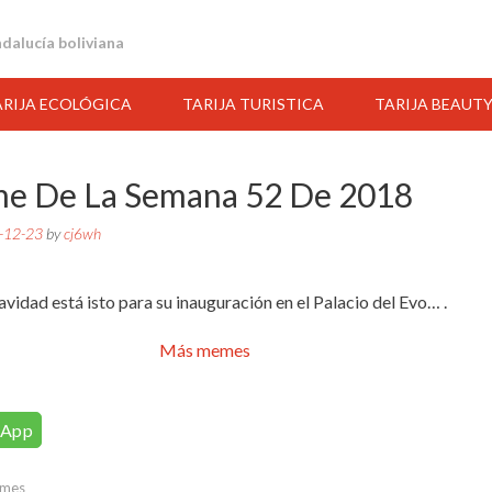
andalucía boliviana
ARIJA ECOLÓGICA
TARIJA TURISTICA
TARIJA BEAUT
e De La Semana 52 De 2018
-12-23
by
cj6wh
avidad está isto para su inauguración en el Palacio del Evo… .
Más memes
sApp
08:00
09:00
10:00
11:00
12:00
13:00
14:00
mes