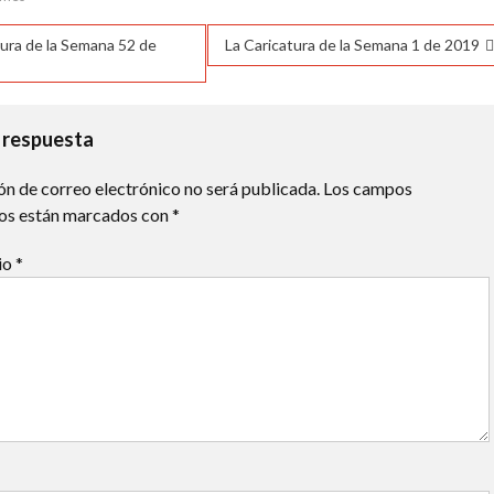
14°C
20°C
24°C
28°C
30°C
31°C
31°C
ación
tura de la Semana 52 de
La Caricatura de la Semana 1 de 2019
das
 respuesta
ón de correo electrónico no será publicada.
Los campos
ios están marcados con
*
io
*