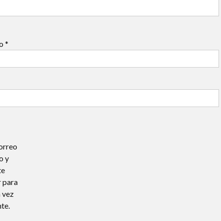
co
*
orreo
o y
te
 para
 vez
te.