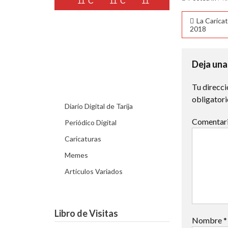
11°C
11°C
11°C
10°C
10°C
Naveg
La Carica
2018
de
entra
Deja una
Tu direcci
obligator
Diario Digital de Tarija
Comentar
Periódico Digital
Caricaturas
Memes
Articulos Variados
Libro de Visitas
Nombre
*