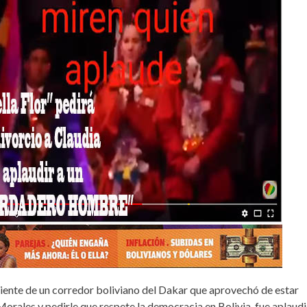
30°C
29°C
25°C
22°C
20°C
18°C
17°C
liente de un corredor boliviano del Dakar que aprovechó de estar
Morales y pedirle que respete la democracia en Bolivia, fue aplaud