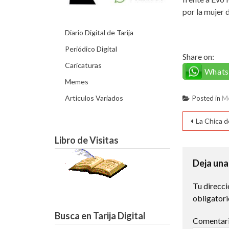
por la mujer 
Diario Digital de Tarija
Periódico Digital
Share on:
Caricaturas
What
Memes
Articulos Variados
Posted in
M
Naveg
La Chica d
de
Libro de Visitas
entra
Deja una
Tu direcci
obligator
Busca en Tarija Digital
Comentar