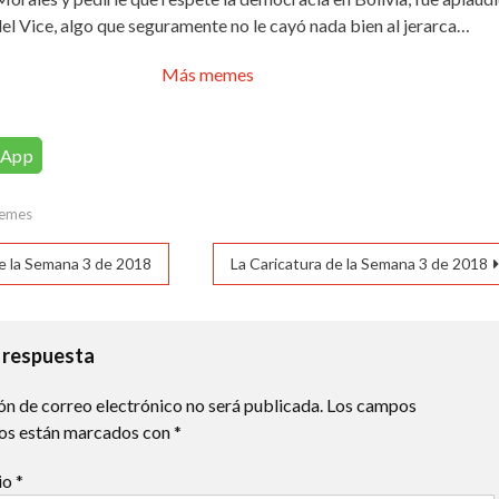
del Vice, algo que seguramente no le cayó nada bien al jerarca…
Más memes
sApp
emes
ación
e la Semana 3 de 2018
La Caricatura de la Semana 3 de 2018
das
 respuesta
ón de correo electrónico no será publicada.
Los campos
ios están marcados con
*
io
*