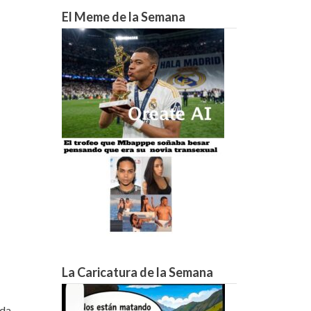
16°C
15°C
15°C
14°C
13°C
13°C
12°C
El Meme de la Semana
La Caricatura de la Semana
ida