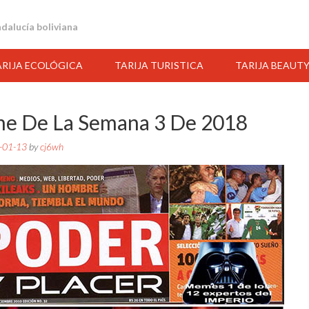
andalucía boliviana
ARIJA ECOLÓGICA
TARIJA TURISTICA
TARIJA BEAUT
e De La Semana 3 De 2018
-01-13
by
cj6wh
16:00
17:00
18:00
19:00
20:00
21:00
22:00