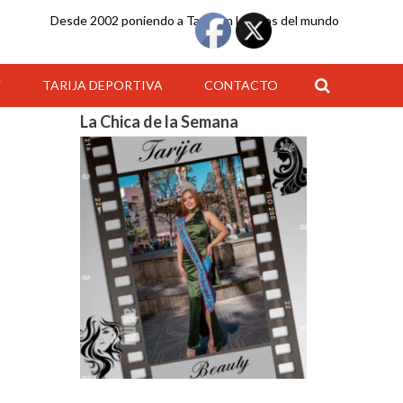
Desde 2002 poniendo a Tarija en los ojos del mundo
Y
TARIJA DEPORTIVA
CONTACTO
La Chica de la Semana
23:00
00:00
01:00
02:00
03:00
04:00
05:00