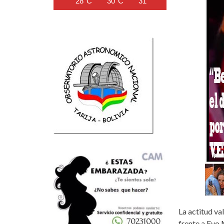
28°C
30°C
31°C
31°C
31°C
La actitud va
frente a Evo 