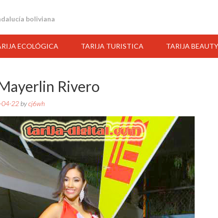
andalucía boliviana
ARIJA ECOLÓGICA
TARIJA TURISTICA
TARIJA BEAUT
 Mayerlin Rivero
-04-22
by
cj6wh
10:00
11:00
12:00
13:00
14:00
15:00
16:00