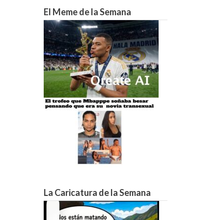
29°C
25°C
22°C
20°C
18°C
17°C
16°C
El Meme de la Semana
La Caricatura de la Semana