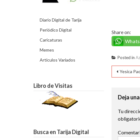
Diario Digital de Tarija
Periódico Digital
Share on:
Caricaturas
What
Memes
Posted in
Az
Articulos Variados
Naveg
Yesica Pa
de
Libro de Visitas
entra
Deja una
Tu direcci
obligator
Busca en Tarija Digital
Comentar