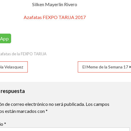
Silken Mayerlin Rivero
Azafatas FEXPO TARIJA 2017
sApp
afatas de la FEXPO TARIJA
ación
ola Velasquez
El Meme de la Semana 17
das
 respuesta
ón de correo electrónico no será publicada.
Los campos
ios están marcados con
*
io
*