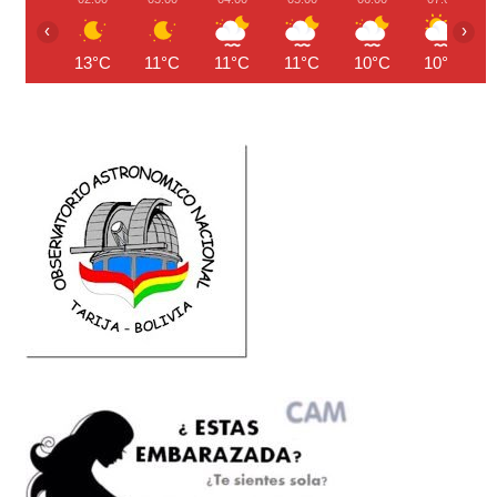
‹
›
13°C
11°C
11°C
11°C
10°C
10°C