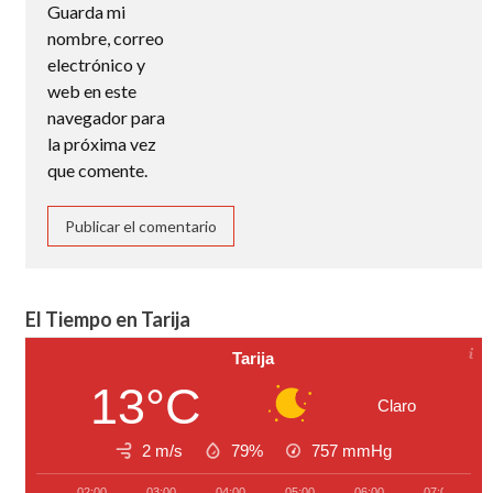
Guarda mi
nombre, correo
electrónico y
web en este
navegador para
la próxima vez
que comente.
El Tiempo en Tarija
Tarija
13°C
Claro
2 m/s
79%
757
mmHg
02:00
03:00
04:00
05:00
06:00
07:00