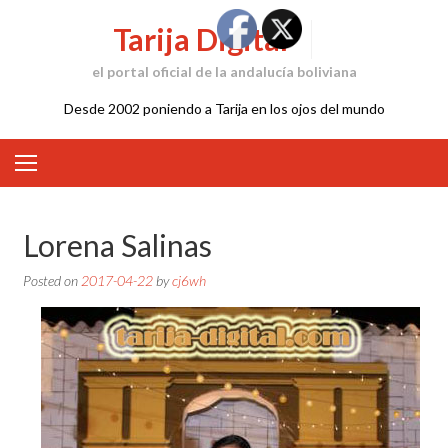
Skip
Tarija Digital
to
content
el portal oficial de la andalucía boliviana
Desde 2002 poniendo a Tarija en los ojos del mundo
Lorena Salinas
Posted on
2017-04-22
by
cj6wh