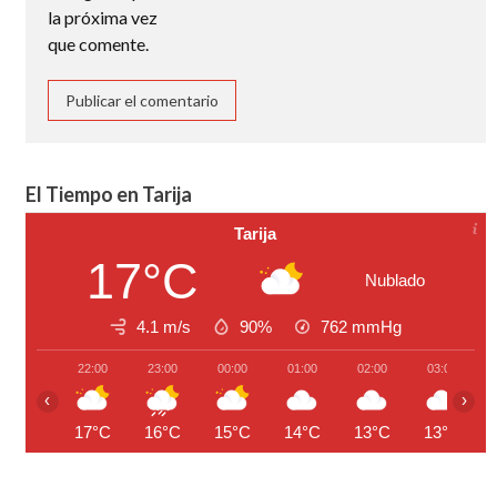
la próxima vez
que comente.
El Tiempo en Tarija
Tarija
17°C
Nublado
4.1 m/s
90%
762
mmHg
22:00
23:00
00:00
01:00
02:00
03:00
‹
›
17°C
16°C
15°C
14°C
13°C
13°C