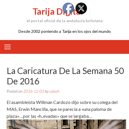
Skip
Tarija Digital
to
content
el portal oficial de la andalucía boliviana
Desde 2002 poniendo a Tarija en los ojos del mundo
La Caricatura De La Semana 50
De 2016
Posted on
2016-12-03
by
cj6wh
El asambleísta Willman Cardozo dijo sobre su colega del
MAS, Erwin Mancilla, que se parecía a «una paloma de
plaza»…por las «h..evadas» que se largaba…