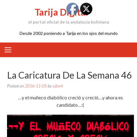
Skip
Tarija Digital
to
content
el portal oficial de la andalucía boliviana
Desde 2002 poniendo a Tarija en los ojos del mundo
La Caricatura De La Semana 46
Posted on
2016-11-05
by
cj6wh
…y el muñeco diabólico creció y creció…y ahora es
candidato…:(