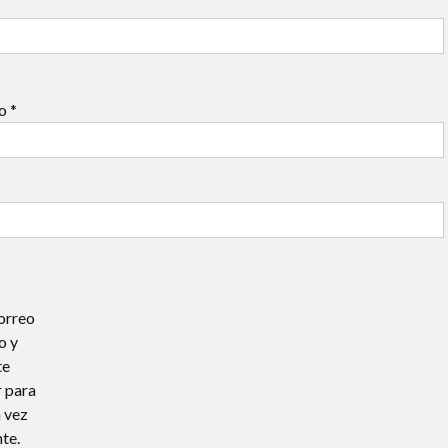
co
*
orreo
o y
te
 para
 vez
te.