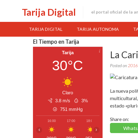
Skip
Tarija Digital
to
el portal oficial de la 
content
TARIJA DIGITAL
TARIJA AUTONOMA
T
El Tiempo en Tarija
La Car
Tarija
30°C
Posted on
2016
La nueva polí
Claro
multicultural,
3.8 m/s
3%
estado «pluri
751
mmHg
Share on:
16:00
17:00
18:00
19:00
20:00
What
‹
›