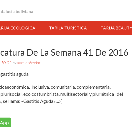
andalucía boliviana
ARIJA ECOLÓGICA
TARIJA TURISTICA
TARIJA BEAUT
icatura De La Semana 41 De 2016
-10-02
by
administrador
ticaeconómica, inclusiva, comunitaria, complementaria,
 plurisocial, eco costumbrista, multisectorial y pluriétnica del
», se llama: «Gastitis Aguda»…:(
21:00
22:00
23:00
00:00
01:00
02:00
03:00
sApp