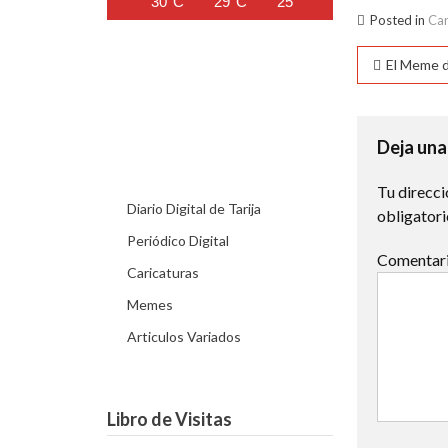
30°C
29°C
25°C
23°C
21°C
Posted in
Car
Naveg
El Meme d
de
entra
Deja una
Tu direcci
Diario Digital de Tarija
obligator
Periódico Digital
Comentar
Caricaturas
Memes
Articulos Variados
Libro de Visitas