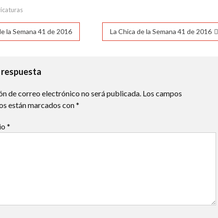
19°C
18°C
17°C
16°C
15°C
14°C
13°C
icaturas
ación
e la Semana 41 de 2016
La Chica de la Semana 41 de 2016
das
 respuesta
ón de correo electrónico no será publicada.
Los campos
ios están marcados con
*
io
*