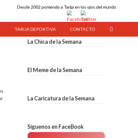
Desde 2002 poniendo a Tarija en los ojos del mundo
Y
TARIJA DEPORTIVA
CONTACTO
La Chica de la Semana
El Meme de la Semana
os
La Caricatura de la Semana
or
21:00
22:00
23:00
00:00
01:00
02:00
03:00
Siguenos en FaceBook