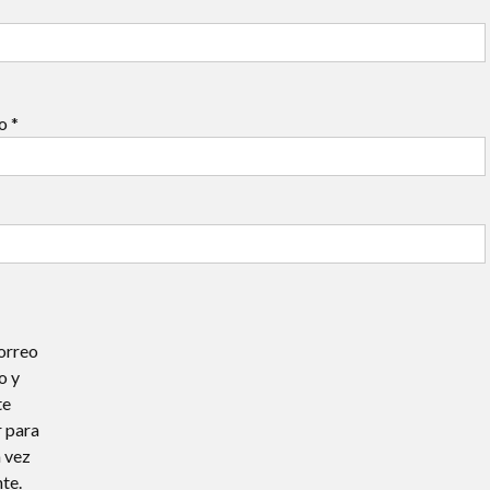
co
*
orreo
o y
te
 para
 vez
te.