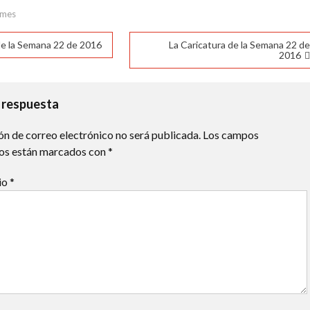
31°C
31°C
30°C
29°C
25°C
22°C
20°C
mes
ación
de la Semana 22 de 2016
La Caricatura de la Semana 22 d
2016
das
 respuesta
ón de correo electrónico no será publicada.
Los campos
ios están marcados con
*
io
*