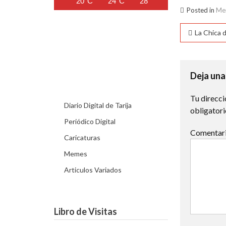
20°C
24°C
28°C
30°C
31°C
Posted in
Me
Naveg
La Chica 
de
entra
Deja una
Tu direcci
Diario Digital de Tarija
obligator
Periódico Digital
Comentar
Caricaturas
Memes
Articulos Variados
Libro de Visitas