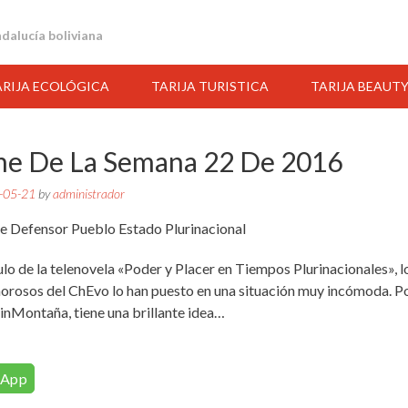
andalucía boliviana
ARIJA ECOLÓGICA
TARIJA TURISTICA
TARIJA BEAUT
e De La Semana 22 De 2016
-05-21
by
administrador
ulo de la telenovela «Poder y Placer en Tiempos Plurinacionales», l
morosos del ChEvo lo han puesto en una situación muy incómoda. P
ilinMontaña, tiene una brillante idea…
14:00
15:00
16:00
17:00
18:00
19:00
20:00
sApp