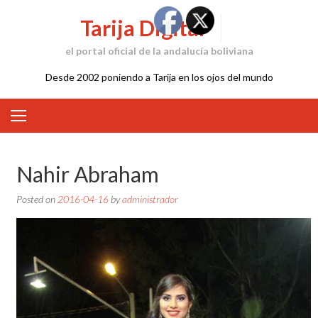
Skip
Tarija Digital
to
content
el portal oficial de la andalucía boliviana
Desde 2002 poniendo a Tarija en los ojos del mundo
Nahir Abraham
Posted on
2016-04-16
by
administrador