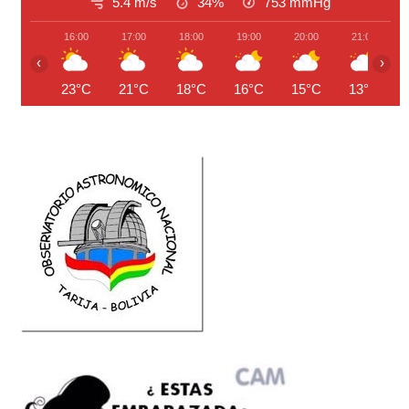
5.4 m/s
34%
753
mmHg
16:00
17:00
18:00
19:00
20:00
21:00
‹
›
23°C
21°C
18°C
16°C
15°C
13°C