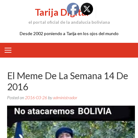
Skip
Tarija Digital
to
content
el portal oficial de la andalucía boliviana
Desde 2002 poniendo a Tarija en los ojos del mundo
El Meme De La Semana 14 De
2016
Posted on
2016-03-26
by
administrador