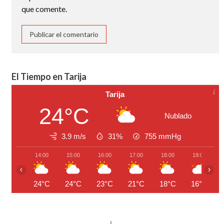
que comente.
El Tiempo en Tarija
Tarija
24°C
Nublado
3.9 m/s
31%
755
mmHg
14:00
15:00
16:00
17:00
18:00
19:00
‹
›
24°C
24°C
23°C
21°C
18°C
16°C