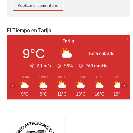
El Tiempo en Tarija
Tarija
9°C
Está nublado
2.1 m/s
96%
763
mmHg
07:00
08:00
09:00
10:00
11:00
12:00
‹
›
9°C
9°C
11°C
13°C
16°C
19°C