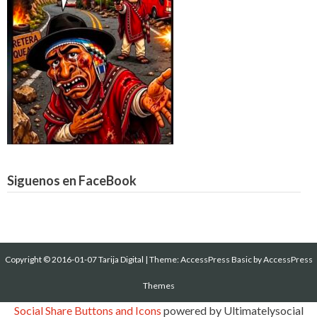
Siguenos en FaceBook
Copyright © 2016-01-07 Tarija Digital
|
Theme:
AccessPress Basic
by AccessPress
Themes
Social Share Buttons and Icons
powered by Ultimatelysocial