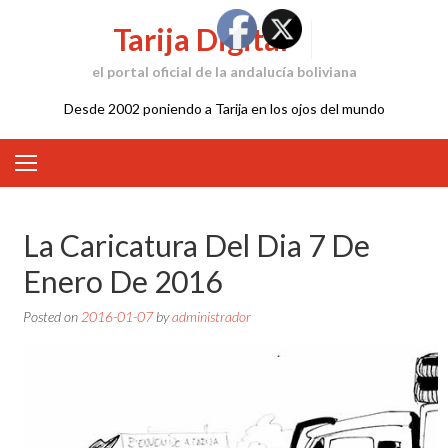
Skip
Tarija Digital
to
content
el portal oficial de la andalucía boliviana
Desde 2002 poniendo a Tarija en los ojos del mundo
La Caricatura Del Dia 7 De
Enero De 2016
Posted on
2016-01-07
by
administrador