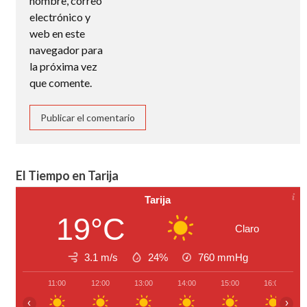
nombre, correo
electrónico y
web en este
navegador para
la próxima vez
que comente.
El Tiempo en Tarija
Tarija
19°C
Claro
3.1 m/s
24%
760
mmHg
11:00
12:00
13:00
14:00
15:00
16:00
‹
›