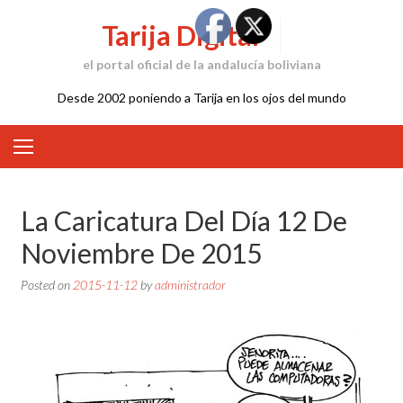
Skip
Tarija Digital
to
content
el portal oficial de la andalucía boliviana
Desde 2002 poniendo a Tarija en los ojos del mundo
La Caricatura Del Día 12 De
Noviembre De 2015
Posted on
2015-11-12
by
administrador