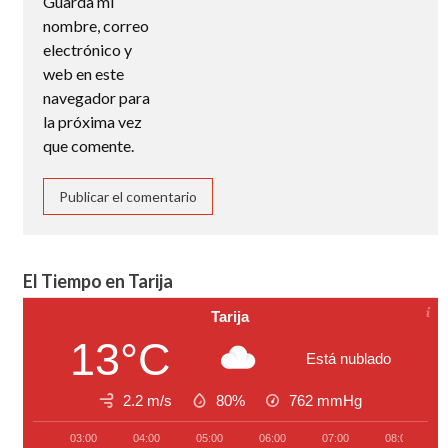
Guarda mi
nombre, correo
electrónico y
web en este
navegador para
la próxima vez
que comente.
El Tiempo en Tarija
Tarija
13°C
Está nublado
2.2 m/s
80%
762
mmHg
03:00
04:00
05:00
06:00
07:00
08:00