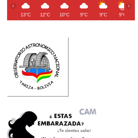
‹
›
13°C
12°C
10°C
9°C
9°C
9°C