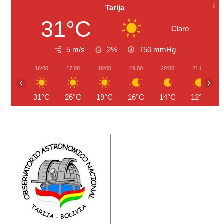
Tarija
31°C
Claro
5 m/s
2%
750
mmHg
16:00
17:00
18:00
19:00
20:00
21:00
‹
›
31°C
26°C
19°C
16°C
14°C
12°C