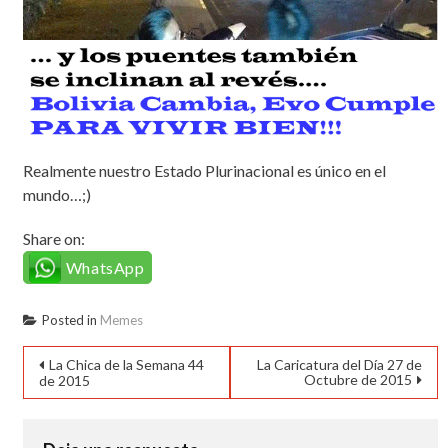
Realmente nuestro Estado Plurinacional es único en el
mundo…;)
Share on:
WhatsApp
Posted in
Memes
Navegación
La Chica de la Semana 44
La Caricatura del Día 27 de
Octubre de 2015
de 2015
de
entradas