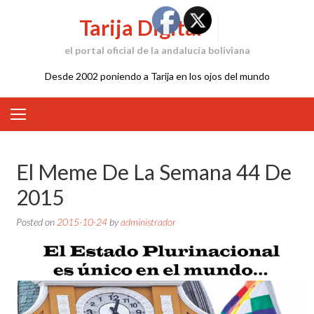
Skip
Tarija Digital
to
content
el portal oficial de la andalucía boliviana
Desde 2002 poniendo a Tarija en los ojos del mundo
El Meme De La Semana 44 De
2015
Posted on
2015-10-24
by
administrador