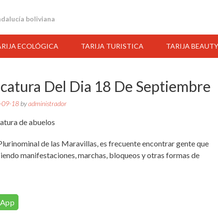
andalucía boliviana
ARIJA ECOLÓGICA
TARIJA TURISTICA
TARIJA BEAUT
icatura Del Dia 18 De Septiembre
-09-18
by
administrador
Plurinominal de las Maravillas, es frecuente encontrar gente que
ciendo manifestaciones, marchas, bloqueos y otras formas de
15:00
16:00
17:00
18:00
19:00
20:00
21:00
sApp