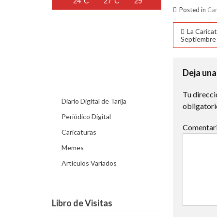
24°C
27°C
29°C
31°C
31°C
Posted in
Car
Naveg
La Caricat
Septiembre
de
entra
Deja una
Tu direcci
Diario Digital de Tarija
obligator
Periódico Digital
Comentar
Caricaturas
Memes
Articulos Variados
Libro de Visitas