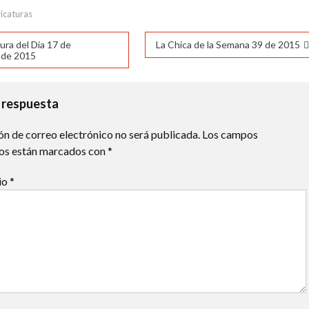
31°C
31°C
24°C
19°C
16°C
14°C
12°C
icaturas
ación
ura del Día 17 de
La Chica de la Semana 39 de 2015
 de 2015
das
 respuesta
ón de correo electrónico no será publicada.
Los campos
ios están marcados con
*
io
*