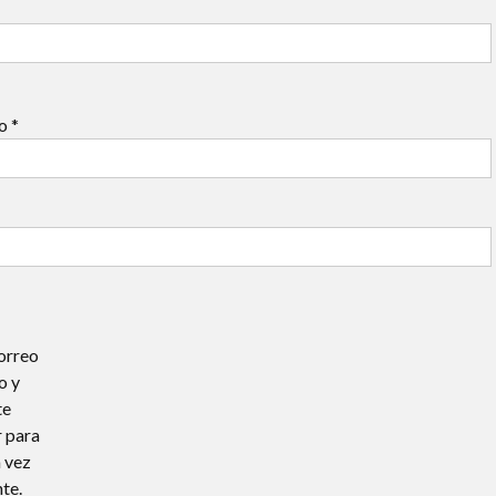
co
*
orreo
o y
te
 para
 vez
te.