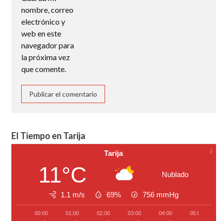
nombre, correo
electrónico y
web en este
navegador para
la próxima vez
que comente.
El Tiempo en Tarija
Tarija
11°C
Nublado
1.1 m/s
69%
756
mmHg
00:00
01:00
02:00
03:00
04:00
05:00