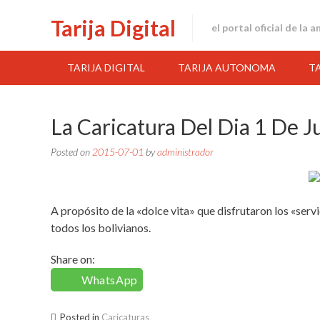
Skip
Tarija Digital
to
el portal oficial de la 
content
TARIJA DIGITAL
TARIJA AUTONOMA
T
La Caricatura Del Dia 1 De J
Posted on
2015-07-01
by
administrador
A propósito de la «dolce vita» que disfrutaron los «serv
todos los bolivianos.
Share on:
WhatsApp
Posted in
Caricaturas