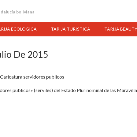
andalucía boliviana
ARIJA ECOLÓGICA
TARIJA TURISTICA
TARIJA BEAUT
ulio De 2015
idores públicos» (serviles) del Estado Plurinominal de las Maravill