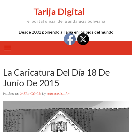
Skip
Tarija Digital
to
content
el portal oficial de la andalucía boliviana
Desde 2002 poniendo a Tarija en los ojos del mundo
La Caricatura Del Día 18 De
Junio De 2015
Posted on
2015-06-18
by
administrador