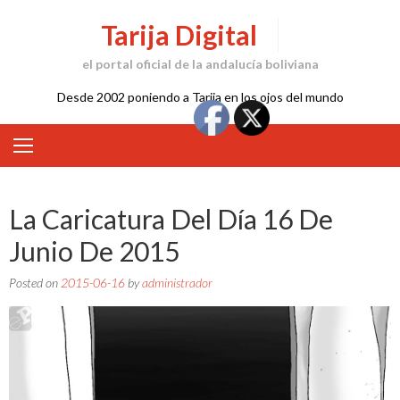
Skip
Tarija Digital
to
content
el portal oficial de la andalucía boliviana
Desde 2002 poniendo a Tarija en los ojos del mundo
La Caricatura Del Día 16 De
Junio De 2015
Posted on
2015-06-16
by
administrador