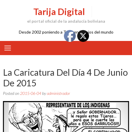
Skip
Tarija Digital
to
content
el portal oficial de la andalucía boliviana
Desde 2002 poniendo a Tarija en los ojos del mundo
La Caricatura Del Día 4 De Junio
De 2015
Posted on
2015-06-04
by
administrador