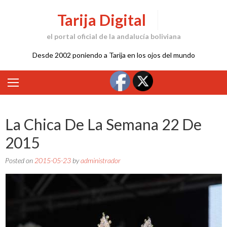
Skip
Tarija Digital
to
content
el portal oficial de la andalucía boliviana
Desde 2002 poniendo a Tarija en los ojos del mundo
La Chica De La Semana 22 De
2015
Posted on
2015-05-23
by
administrador