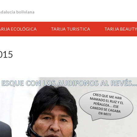
andalucía boliviana
ARIJA ECOLÓGICA
TARIJA TURISTICA
TARIJA BEAUT
015