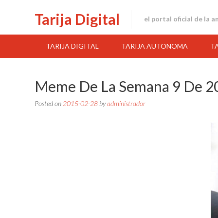
Skip
Tarija Digital
to
el portal oficial de la 
content
TARIJA DIGITAL
TARIJA AUTONOMA
T
Meme De La Semana 9 De 2
Posted on
2015-02-28
by
administrador