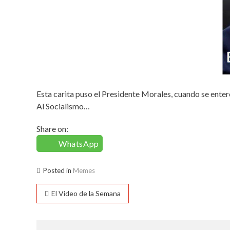
Esta carita puso el Presidente Morales, cuando se ent
Al Socialismo…
Share on:
WhatsApp
Posted in
Memes
Navegación
El Video de la Semana
de