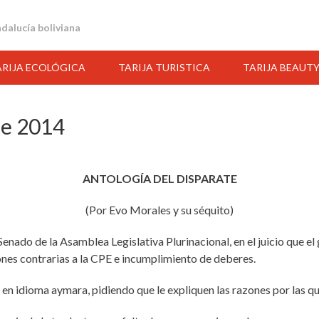
andalucía boliviana
ARIJA ECOLÓGICA
TARIJA TURISTICA
TARIJA BEAUT
De 2014
ANTOLOGÍA DEL DISPARATE
(Por Evo Morales y su séquito)
 Senado de la Asamblea Legislativa Plurinacional, en el juicio que 
ones contrarias a la CPE e incumplimiento de deberes.
s en idioma aymara, pidiendo que le expliquen las razones por las qu