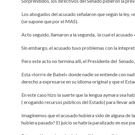
Sorprendidos, los directivos del Senado pidieron la prese
Los abogados del acusado señalaron que según la ley, «el
(se supone que por el MAS).
Acto seguido, llamaron a la segunda, la cual el acusado
Sin embargo, el acusado tuvo problemas con la intepretac
Pero este acto no termina alli, el Presidente del Senado,
Esta «torrre de Babel» donde nadie se entiende con nadi
derecho a expresarse en su idioma original y que el Est
En este caso hizo la suerte que la lengua aymara sea ha
( erogando recursos públicos del Estado) para llevar ade
Imaginemos que el acusado hubiera sido de alguna de la
hubiera pasado? El juicio se habría paralizado en ese pu