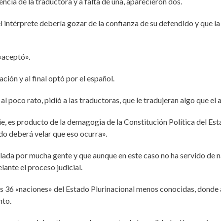
ncia de la traductora y a falta de una, aparecieron dos.
 intérprete debería gozar de la confianza de su defendido y que la
 «aceptó».
ión y al final optó por el español.
 al poco rato, pidió a las traductoras, que le tradujeran algo que e
e, es producto de la demagogia de la Constitución Política del Est
ado deberá velar que eso ocurra».
blada por mucha gente y que aunque en este caso no ha servido de n
lante el proceso judicial.
s 36 «naciones» del Estado Plurinacional menos conocidas, donde 
nto.