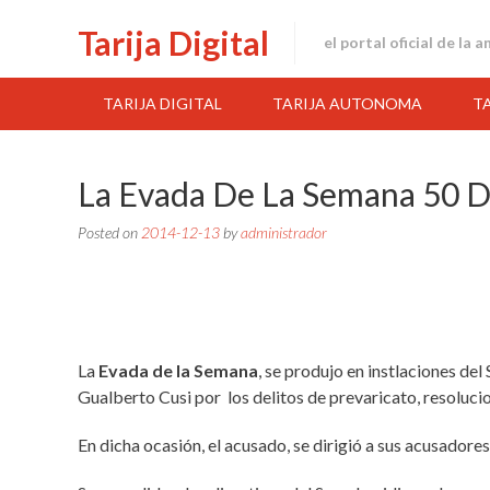
Skip
Tarija Digital
to
el portal oficial de la 
content
TARIJA DIGITAL
TARIJA AUTONOMA
T
La Evada De La Semana 50 
Posted on
2014-12-13
by
administrador
La
Evada de la Semana
, se produjo en instlaciones del
Gualberto Cusi por los delitos de prevaricato, resoluci
En dicha ocasión, el acusado, se dirigió a sus acusadore