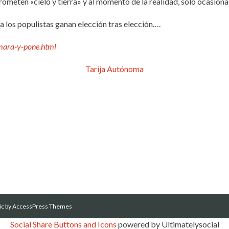
prometen «cielo y tierra» y al momento de la realidad, sólo ocasion
a los populistas ganan elección tras elección….
imara-y-pone.html
Tarija Autónoma
ic
by AccessPress Themes
Social Share Buttons and Icons
powered by Ultimatelysocial