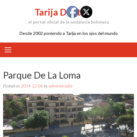
Skip
Tarija Digital
to
content
el portal oficial de la andalucía boliviana
Desde 2002 poniendo a Tarija en los ojos del mundo
Parque De La Loma
Posted on
2014-12-06
by
administrador