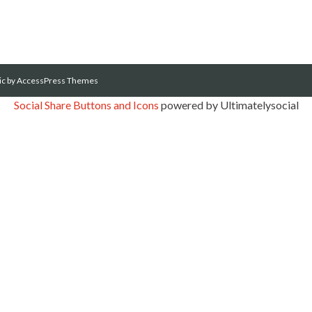
ic
by AccessPress Themes
Social Share Buttons and Icons
powered by Ultimatelysocial