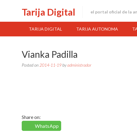
Skip
Tarija Digital
to
el portal oficial de la 
content
TARIJA DIGITAL
TARIJA AUTONOMA
T
Vianka Padilla
Posted on
2014-11-19
by
administrador
Share on:
WhatsApp