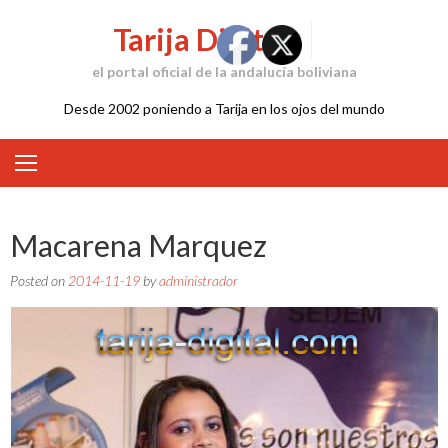
Skip
Tarija Digital
to
content
el portal oficial de la andalucía boliviana
Desde 2002 poniendo a Tarija en los ojos del mundo
Macarena Marquez
Posted on
2014-11-19
by
administrador