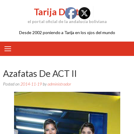
Skip
Tarija Digital
to
content
el portal oficial de la andalucía boliviana
Desde 2002 poniendo a Tarija en los ojos del mundo
Azafatas De ACT II
Posted on
2014-11-19
by
administrador