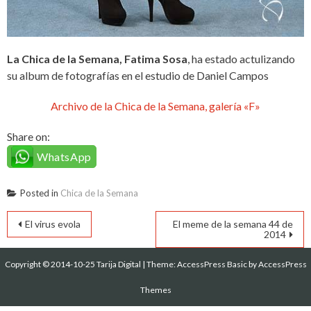
La Chica de la Semana, Fatima Sosa
, ha estado actulizando
su album de fotografías en el estudio de Daniel Campos
Archivo de la Chica de la Semana, galería «F»
Share on:
WhatsApp
Posted in
Chica de la Semana
Navegación
El virus evola
El meme de la semana 44 de
2014
de
Copyright © 2014-10-25 Tarija Digital
|
Theme:
AccessPress Basic
by AccessPress
entradas
Themes