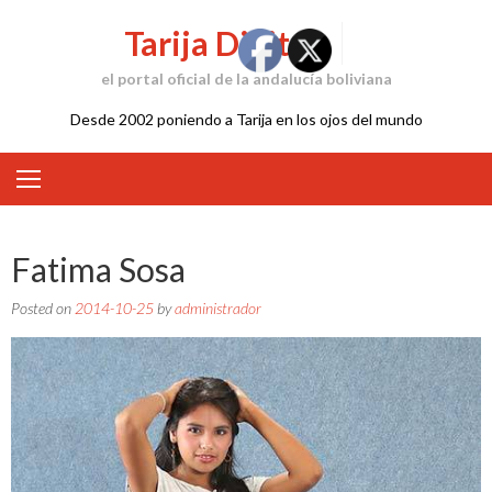
Skip
Tarija Digital
to
content
el portal oficial de la andalucía boliviana
Desde 2002 poniendo a Tarija en los ojos del mundo
Fatima Sosa
Posted on
2014-10-25
by
administrador