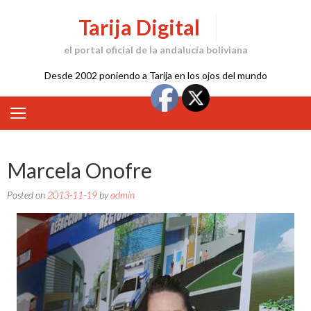
Skip
Tarija Digital
to
content
el portal oficial de la andalucía boliviana
Desde 2002 poniendo a Tarija en los ojos del mundo
Marcela Onofre
Posted on
2013-11-19
by
admin