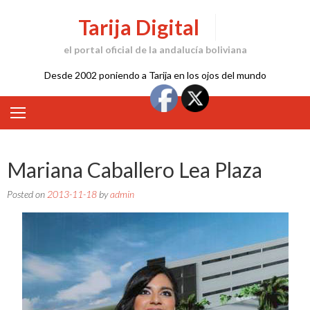
Skip
Tarija Digital
to
content
el portal oficial de la andalucía boliviana
Desde 2002 poniendo a Tarija en los ojos del mundo
Mariana Caballero Lea Plaza
Posted on
2013-11-18
by
admin