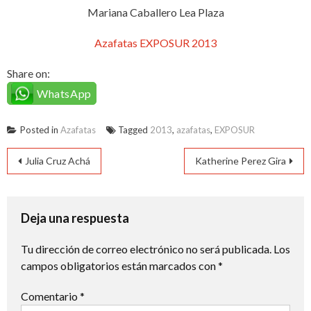
Mariana Caballero Lea Plaza
Azafatas EXPOSUR 2013
Share on:
WhatsApp
Posted in
Azafatas
Tagged
2013
,
azafatas
,
EXPOSUR
Navegación
Julia Cruz Achá
Katherine Perez Gira
de
entradas
Deja una respuesta
Tu dirección de correo electrónico no será publicada.
Los
campos obligatorios están marcados con
*
Comentario
*