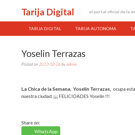
Skip
Tarija Digital
to
el portal oficial de la 
content
TARIJA DIGITAL
TARIJA AUTONOMA
T
Yoselin Terrazas
Posted on
2013-10-26
by
admin
La Chica de la Semana,
Yoselin Terrazas,
ocupa esta
nuestra ciudad. ¡¡¡ FELICIDADES Yoselin !!!
Share on:
WhatsApp