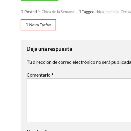
Posted in
Chica de la Semana
Tagged
chica
,
semana
,
Terra
Navegación
Noira Farfan
de
entradas
Deja una respuesta
Tu dirección de correo electrónico no será publicada
Comentario
*