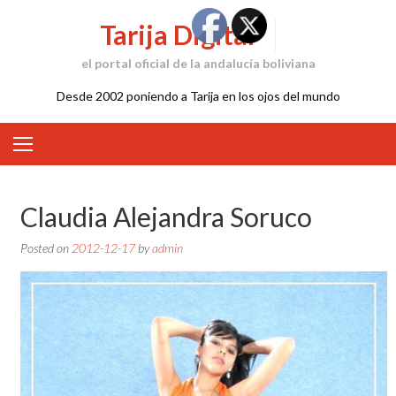
Skip
Tarija Digital
to
content
el portal oficial de la andalucía boliviana
Desde 2002 poniendo a Tarija en los ojos del mundo
Claudia Alejandra Soruco
Posted on
2012-12-17
by
admin