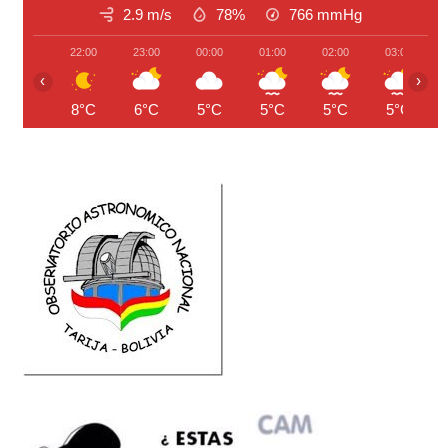
2.9 m/s
78%
766
mmHg
22:00
23:00
00:00
01:00
02:00
03:00
‹
›
8°C
6°C
5°C
5°C
5°C
5°C