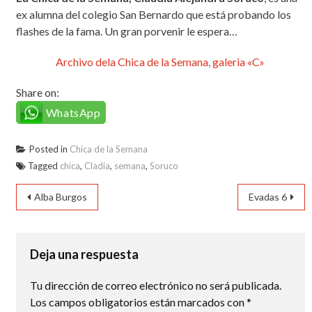
ex alumna del colegio San Bernardo que está probando los
flashes de la fama. Un gran porvenir le espera…
Archivo dela Chica de la Semana, galeria «C»
Share on:
WhatsApp
Posted in
Chica de la Semana
Tagged
chica
,
Cladia
,
semana
,
Soruco
Navegación
Alba Burgos
Evadas 6
de
entradas
Deja una respuesta
Tu dirección de correo electrónico no será publicada.
Los campos obligatorios están marcados con
*