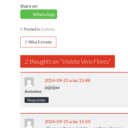
Share on:
WhatsApp
Posted in
Azafatas
Navegación
Nilsa Estrada
de
2 thoughts on “
Violeta Vera Flores
”
entradas
2014-09-25 a las 15:48
jajjajjaa
Anónimo
Responder
2014-09-25 a las 15:50