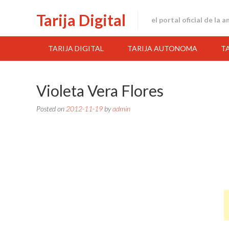
Skip
Tarija Digital
to
el portal oficial de la 
content
TARIJA DIGITAL
TARIJA AUTONOMA
T
Violeta Vera Flores
Posted on
2012-11-19
by
admin