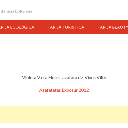
andalucía boliviana
ARIJA ECOLÓGICA
TARIJA TURISTICA
TARIJA BEAUT
Violeta V era Flores, azafata de Vinos Vilte
Azafatatas Exposur 2012