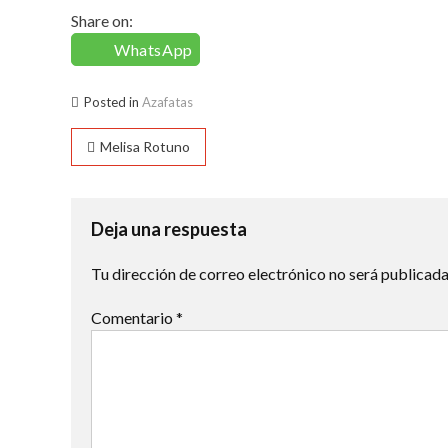
Share on:
WhatsApp
Posted in
Azafatas
Navegación
Melisa Rotuno
de
entradas
Deja una respuesta
Tu dirección de correo electrónico no será publicada
Comentario
*