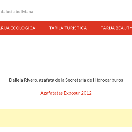
andalucía boliviana
ARIJA ECOLÓGICA
TARIJA TURISTICA
TARIJA BEAUT
Daliela Rivero, azafata de la Secretaria de Hidrocarburos
Azafatatas Exposur 2012