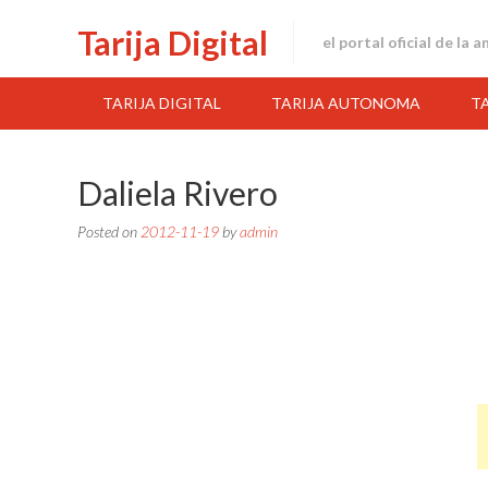
Skip
Tarija Digital
to
el portal oficial de la 
content
TARIJA DIGITAL
TARIJA AUTONOMA
T
Daliela Rivero
Posted on
2012-11-19
by
admin