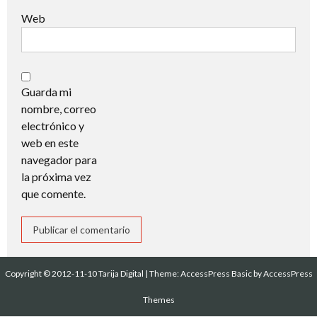
Web
Guarda mi
nombre, correo
electrónico y
web en este
navegador para
la próxima vez
que comente.
Copyright © 2012-11-10 Tarija Digital
|
Theme:
AccessPress Basic
by AccessPress
Themes