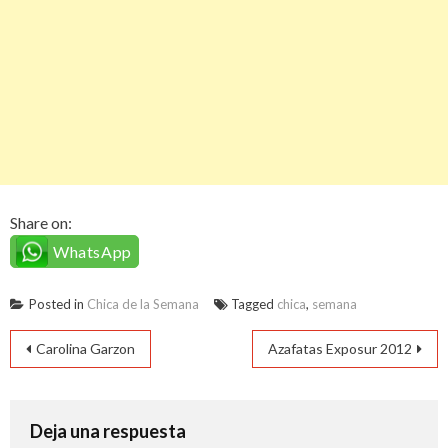
Share on:
WhatsApp
Posted in
Chica de la Semana
Tagged
chica
,
semana
Navegación
Carolina Garzon
Azafatas Exposur 2012
de
entradas
Deja una respuesta