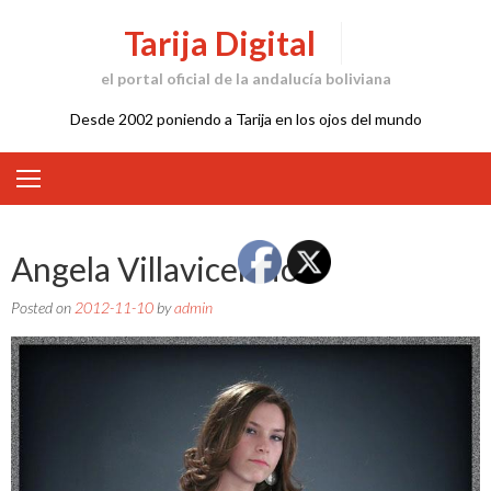
Skip
Tarija Digital
to
content
el portal oficial de la andalucía boliviana
Desde 2002 poniendo a Tarija en los ojos del mundo
Angela Villavicencio
Posted on
2012-11-10
by
admin