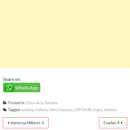
Share on:
WhatsApp
Posted in
Chica de la Semana
Tagged
azafata
,
belleza
,
Chica Semana
,
EXPOSUR
,
mujer
,
tarijeña
Navegación
Vanessa Millares 4
Evadas 4