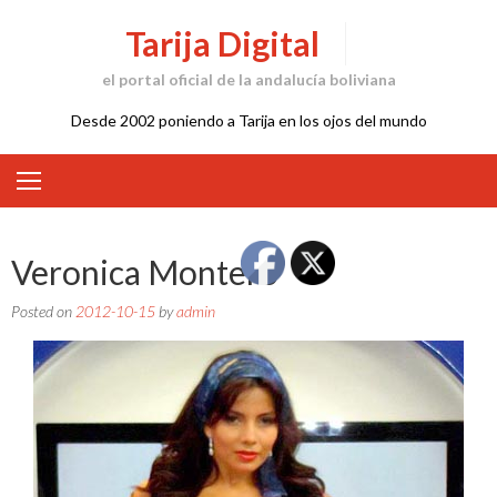
Skip
Tarija Digital
to
content
el portal oficial de la andalucía boliviana
Desde 2002 poniendo a Tarija en los ojos del mundo
Veronica Montero
Posted on
2012-10-15
by
admin